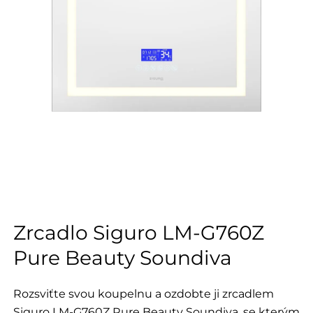
Zrcadlo Siguro LM-G760Z
Pure Beauty Soundiva
Rozsviťte svou koupelnu a ozdobte ji zrcadlem
Siguro LM-G760Z Pure Beauty Soundiva, se kterým