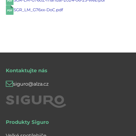
SGR-LM-G760Z-manual-2024-06-25-web.pdf
SGR_LM_G76xx-DoC.pdf
Kontaktujte nás
siguro@alza.cz
Produkty Siguro
Velké spotřebiče