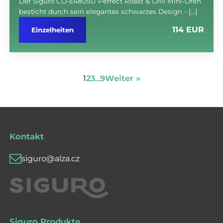
Der Siguro CO-E480SU Perfect Roast & Grill Mini-Ofen
besticht durch sein elegantes schwarzes Design - […]
114 EUR
Einzelheiten
1
2
3
…
9
Weiter »
Kontakt
siguro@alza.cz
Siguro Produkte