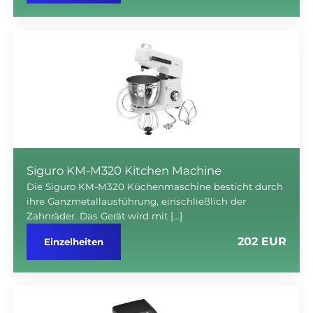
Siguro KM-M320 Kitchen Machine
Die Siguro KM-M320 Küchenmaschine besticht durch
ihre Ganzmetallausführung, einschließlich der
Zahnräder. Das Gerät wird mit […]
202 EUR
Einzelheiten