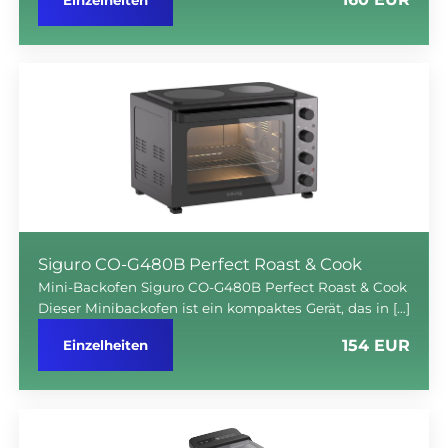
Siguro CO-G480B Perfect Roast & Cook
Mini-Backofen Siguro CO-G480B Perfect Roast & Cook
Dieser Minibackofen ist ein kompaktes Gerät, das in […]
154 EUR
Einzelheiten