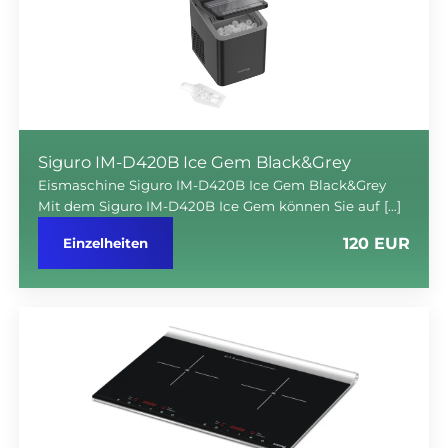
Siguro IM-D420B Ice Gem Black&Grey
Eismaschine Siguro IM-D420B Ice Gem Black&Grey
Mit dem Siguro IM-D420B Ice Gem können Sie auf […]
120 EUR
Einzelheiten